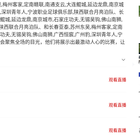
梅州客家,定南赣联,南通支云,大连鲲城,延边龙鼎,南京城
豹,深圳青年人,宁波职业足球俱乐部,陕西联合月亮泊队、长
鲲城,延边龙鼎,南京城市,石家庄功夫,无锡吴钩,佛山南狮,
,陕西联合月亮泊队、和长春亚泰,苏州东吴,梅州客家,定南
功夫,无锡吴钩,佛山南狮,广西恒宸,广州豹,深圳青年人,宁
然会聚焦全场的目光，他们将展示出最激动人心的比赛，让
观看直播
观看直播
观看直播