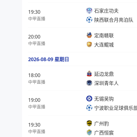
石家庄功夫
19:30
中甲直播
陕西联合月亮泊队
定南赣联
20:00
中甲直播
大连鲲城
2026-08-09 星期日
延边龙鼎
18:00
中甲直播
深圳青年人
无锡吴钩
19:00
中甲直播
宁波职业足球俱乐
广州豹
19:30
中甲直播
广西恒宸