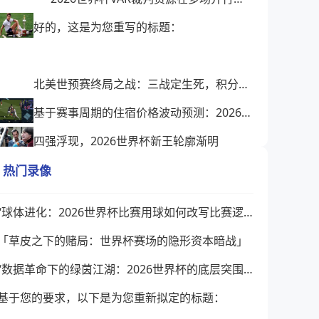
好的，这是为您重写的标题：
北美世预赛终局之战：三战定生死，积分榜面临巨变
基于赛事周期的住宿价格波动预测：2026世界杯主办城市实时定价机制分析
四强浮现，2026世界杯新王轮廓渐明
2026世界杯八强前瞻：北美主场燃烽火，豪强争锋悬念生
热门录像
2026美加墨世界杯32强淘汰赛对阵揭晓
“球体进化：2026世界杯比赛用球如何改写比赛逻辑”
2026扩容密钥：12组字母代码如何重塑世界杯分组规则
「草皮之下的赌局：世界杯赛场的隐形资本暗战」
“数据革命下的绿茵江湖：2026世界杯的底层突围与格局裂变”
基于您的要求，以下是为您重新拟定的标题：