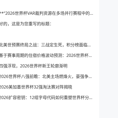
**“2026世界杯VAR裁判资源在多场并行赛程中的实时调度与协同优化策略研究”**
好的，这是为您重写的标题：
北美世预赛终局之战：三战定生死，积分榜面临巨变
基于赛事周期的住宿价格波动预测：2026世界杯主办城市实时定价机制分析
四强浮现，2026世界杯新王轮廓渐明
2026世界杯八强前瞻：北美主场燃烽火，豪强争锋悬念生
2026美加墨世界杯32强淘汰赛对阵揭晓
2026扩容密钥：12组字母代码如何重塑世界杯分组规则